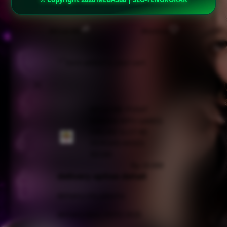
MEGA388
Wishlist
item added to your cart
MEGA388: PUSAT
SARANA MPO GAMES
ONLINE SLOT4D
DENGAN AKSES
RESMI
Rp 10.000
delivery option detail
delivery city
jakarta
delivery date
24/03/2025