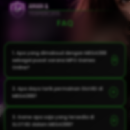
FAQ
1. Apa yang dimaksud dengan MEGA388
sebagai pusat sarana MPO Games
Online?
MEGA388 dapat digunakan sebagai istilah
2. Apa daya tarik permainan Slot4D di
untuk portal permainan online yang
MEGA388?
menyediakan berbagai pilihan hiburan digital
dalam satu platform. Pengguna sebaiknya
Permainan Slot4D dapat menjadi salah satu
3. Game apa saja yang tersedia di
memastikan bahwa layanan yang digunakan
kategori hiburan digital yang menarik karena
SLOT4D dalam MEGA388?
memiliki informasi yang jelas dan sesuai
menawarkan beragam tema, tampilan, dan