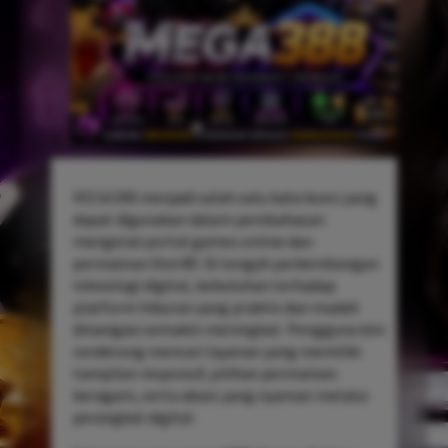
MEGA388
menjadi salah satu kata kunci yang
dapat digunakan dalam pembahasan
mengenai portal games online dan
permainan Slot4D. Di tengah perkembangan
teknologi digital, kebutuhan terhadap
platform hiburan yang praktis dan mudah
dinavigasi semakin meningkat. Pengguna kini
cenderung mencari layanan yang memiliki
tampilan responsif, pilihan permainan
beragam, serta akses yang nyaman melalui
perangkat digital.