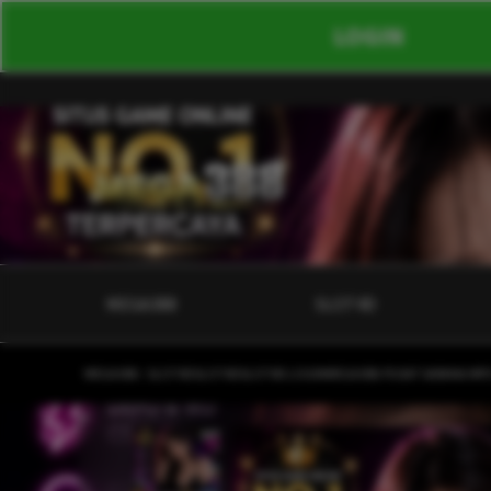
LOGIN
MEGA388
SLOT4D
MEGA388
SLOT4D
SLOT4D
SLOT4D LOGIN
MEGA388: PUSAT SARANA MP