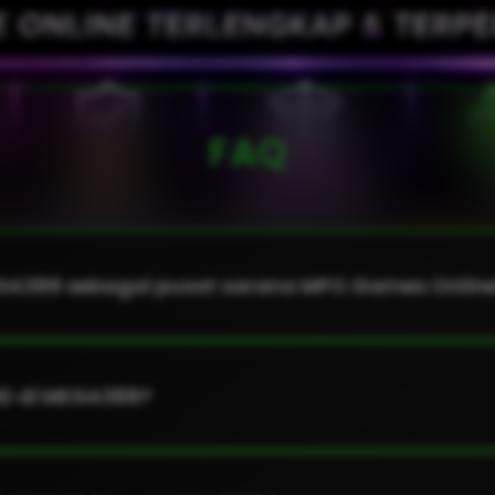
FAQ
GA388 sebagai pusat sarana MPO Games Onlin
 untuk portal permainan online yang menyediakan berbag
an bahwa layanan yang digunakan memiliki informasi yan
4D di MEGA388?
satu kategori hiburan digital yang menarik karena mena