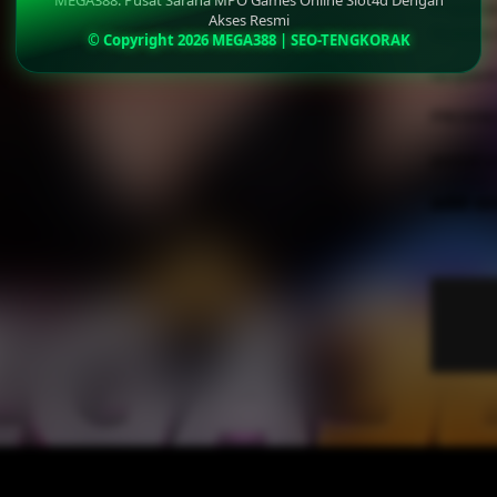
MEGA388: Pusat Sarana MPO Games Online Slot4d Dengan
Prapatan
Akses Resmi
Ibukota 
© Copyright 2026 MEGA388 | SEO-TENGKORAK
recipie
PROVIN
postal c
add-on