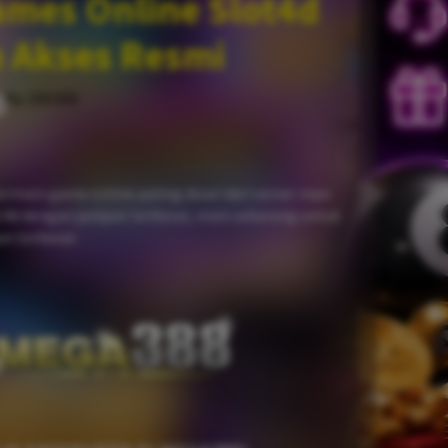
mes Online Slot4d
 Akses Resmi
0
Rp 100.000
l.regular_price
l.sale_price
rmain game online paling dicari dari server mpo
t4d dengan jackpot terbesar, main sekarang untuk
n terbesar.