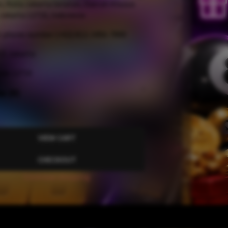
, Kota Jakarta Selatan, Daerah Khusus
Jakarta 12710, Indonesia
nt phone number
(+62) 812-3456-7890
CE
Jakarta
ode
12710
s (0)
VIEW CART
CHECKOUT
Continue shopping