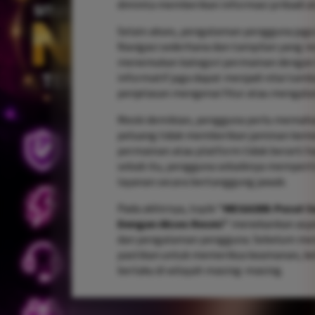
diminta memberikan informasi pribadi at
Selain akses, pengalaman pengguna juga 
Navigasi sederhana dan tampilan yang 
menemukan kategori permainan dengan 
informatif juga dapat menjadi nilai t
penjelasan mengenai fitur atau mengalam
Meski demikian, pengguna perlu memah
peluang tidak memberikan jaminan keme
permainan atau platform tidak berarti h
sebab itu, pengguna sebaiknya memper
layanan secara bertanggung jawab.
Pada akhirnya, topik
“MEGA388: Pusat S
Dengan Akses Resmi”
menekankan aspek
dan pengalaman pengguna. Sebelum men
pastikan untuk memeriksa keamanan, ket
berlaku di wilayah masing-masing.