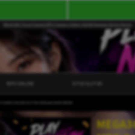
MEGA388: Pusat Sarana MPO Games Online Slot4d Dengan Akses Resmi
MPO ONLINE
SITUS SLOT4D
O GAMES ONLINE SLOT4D DENGAN AKSES RESMI
MEGA38