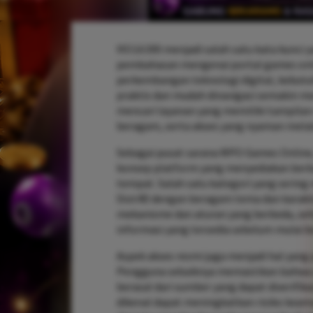
MEGA388
menjadi salah satu kata kunci 
pembahasan mengenai portal games onli
perkembangan teknologi digital, kebutu
praktis dan mudah dinavigasi semakin m
mencari layanan yang memiliki tampilan 
beragam, serta akses yang nyaman melalu
Sebagai pusat sarana MPO Games Online
konsep platform yang menyediakan berba
tempat. Salah satu kategori yang sering
Slot4D dengan beragam tema dan karakte
mekanisme dan aturan yang berbeda, s
informasi yang tersedia sebelum mulai b
Aspek akses resmi juga menjadi hal yang 
Pengguna sebaiknya memastikan bahwa 
berasal dari sumber yang dapat diverifik
dikenal dapat meningkatkan risiko keam