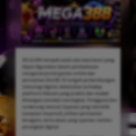
MEGA388
menjadi salah satu kata kunci yang
dapat digunakan dalam pembahasan
mengenai portal games online dan
permainan Slot4D. Di tengah perkembangan
teknologi digital, kebutuhan terhadap
platform hiburan yang praktis dan mudah
dinavigasi semakin meningkat. Pengguna kini
cenderung mencari layanan yang memiliki
tampilan responsif, pilihan permainan
beragam, serta akses yang nyaman melalui
perangkat digital.