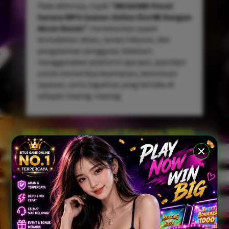
Pada akhirnya, topik
“MEGA388: Pusat
Sarana MPO Games Online Slot4D Dengan
Akses Resmi”
menekankan aspek
kemudahan akses, variasi hiburan, dan
pengalaman pengguna. Sebelum
menggunakan platform apa pun, pastikan
untuk memeriksa keamanan, ketentuan
layanan, serta legalitas yang berlaku di
wilayah masing-masing.
MEGA388: Pusat Sarana MPO
Games Online Slot4d Dengan
Akses Resmi
Rp 10.000
Translation
Translation
Rp 100.000
missing:
missing:
en.products.general.regular_price
en.products.general.sale_price