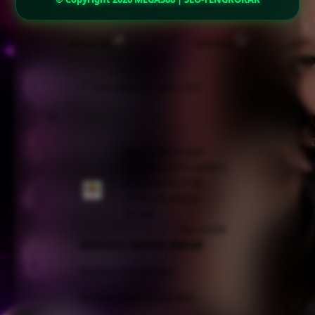
MEGA388
Wishlist
item added to your cart
MEGA388: PUSAT
SARANA MPO GAMES
ONLINE SLOT4D
DENGAN AKSES
RESMI
Rp 10.000
delivery option detail
delivery city
jakarta
delivery date
24/03/2025