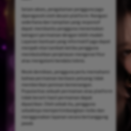
Selain akses, pengalaman pengguna juga
dipengaruhi oleh desain platform. Navigasi
sederhana dan tampilan yang responsif
dapat membantu pengguna menemukan
kategori permainan dengan lebih mudah.
Layanan bantuan yang informatif juga dapat
menjadi nilai tambah ketika pengguna
membutuhkan penjelasan mengenai fitur
atau mengalami kendala teknis.
Meski demikian, pengguna perlu memahami
bahwa permainan berbasis peluang tidak
memberikan jaminan kemenangan.
Popularitas sebuah permainan atau platform
tidak berarti hasil permainan dapat
dipastikan. Oleh sebab itu, pengguna
sebaiknya mempertimbangkan risiko dan
menggunakan layanan secara bertanggung
jawab.