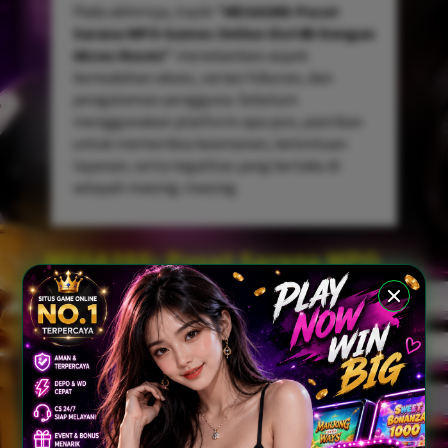
Pada akhirnya, topik
“MEGA388: Pusat
Sarana MPO Games Online Slot4D Dengan
Akses Resmi”
menekankan aspek
kemudahan akses, variasi hiburan, dan
pengalaman pengguna. Sebelum
menggunakan platform apa pun, pastikan
untuk memeriksa keamanan, ketentuan
layanan, serta legalitas yang berlaku di
wilayah masing-masing.
MEGA388: Pusat Sarana MPO
Games Online Slot4d Dengan
Akses Resmi
Rp 10.000
Translation
Translation
Rp 100.000
missing:
missing:
en.products.general.regular_price
en.products.general.sale_price