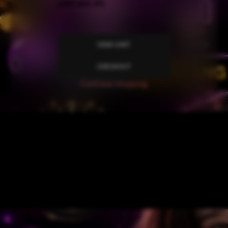
add-ons (0)
VIEW CART
CHECKOUT
Continue shopping
MEGA388 sarana bermain game online paling dicari
dari server mpo serta perainan slot4d dengan
jackpot terbesar, main sekarang untuk meraih
kemenangan terbesar.
Show More →