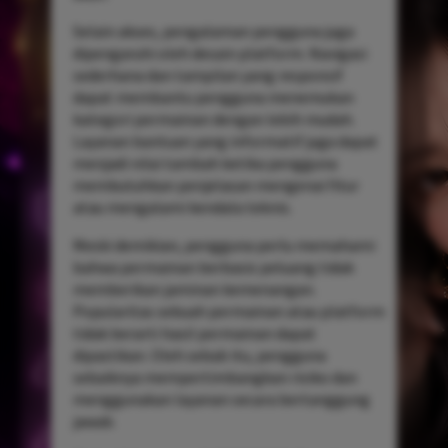
Selain akses, pengalaman pengguna juga
dipengaruhi oleh desain platform. Navigasi
sederhana dan tampilan yang responsif
dapat membantu pengguna menemukan
kategori permainan dengan lebih mudah.
Layanan bantuan yang informatif juga dapat
menjadi nilai tambah ketika pengguna
membutuhkan penjelasan mengenai fitur
atau mengalami kendala teknis.
Meski demikian, pengguna perlu memahami
bahwa permainan berbasis peluang tidak
memberikan jaminan kemenangan.
Popularitas sebuah permainan atau platform
tidak berarti hasil permainan dapat
dipastikan. Oleh sebab itu, pengguna
sebaiknya mempertimbangkan risiko dan
menggunakan layanan secara bertanggung
jawab.