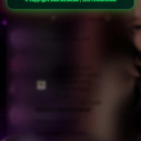
MEGA388
Wishlist
item added to your cart
MEGA388: PUSAT
SARANA MPO GAMES
ONLINE SLOT4D
DENGAN AKSES
RESMI
Rp 10.000
delivery option detail
delivery city
jakarta
delivery date
24/03/2025