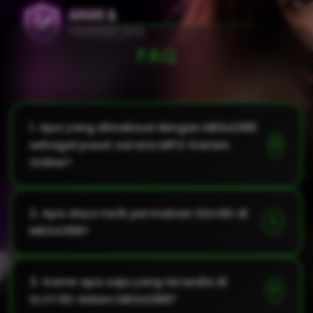
FAQ
1. Apa yang dimaksud dengan MEGA388
sebagai pusat sarana MPO Games
Online?
MEGA388 dapat digunakan sebagai istilah
2. Apa daya tarik permainan Slot4D di
untuk portal permainan online yang
MEGA388?
menyediakan berbagai pilihan hiburan digital
dalam satu platform. Pengguna sebaiknya
Permainan Slot4D dapat menjadi salah satu
3. Game apa saja yang tersedia di
memastikan bahwa layanan yang digunakan
kategori hiburan digital yang menarik karena
SLOT4D dalam MEGA388?
memiliki informasi yang jelas dan sesuai
menawarkan beragam tema, tampilan, dan