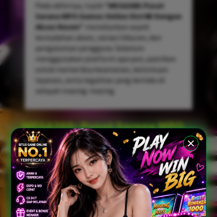
Pada akhirnya, topik
“MEGA388: Pusat
Sarana MPO Games Online Slot4D Dengan
Akses Resmi”
menekankan aspek
kemudahan akses, variasi hiburan, dan
pengalaman pengguna. Sebelum
menggunakan platform apa pun, pastikan
untuk memeriksa keamanan, ketentuan
layanan, serta legalitas yang berlaku di
wilayah masing-masing.
MEGA388: Pusat Sarana MPO
Games Online Slot4d Dengan
Akses Resmi
Rp 10.000
Translation
Translation
Rp 100.000
missing:
missing:
en.products.general.regular_price
en.products.general.sale_price