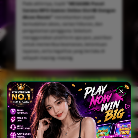
Pada akhirnya, topik
“MEGA388: Pusat
Sarana MPO Games Online Slot4D Dengan
Akses Resmi”
menekankan aspek
kemudahan akses, variasi hiburan, dan
pengalaman pengguna. Sebelum
menggunakan platform apa pun, pastikan
untuk memeriksa keamanan, ketentuan
layanan, serta legalitas yang berlaku di
wilayah masing-masing.
MEGA388: Pusat Sarana MPO
Games Online Slot4d Dengan
Akses Resmi
Rp 10.000
Translation
Translation
Rp 100.000
missing:
missing:
en.products.general.regular_price
en.products.general.sale_price