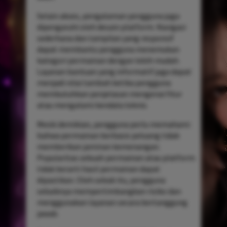
Selain akses, pengalaman pengguna juga
dipengaruhi oleh desain platform. Navigasi
sederhana dan tampilan yang responsif
dapat membantu pengguna menemukan
kategori permainan dengan lebih mudah.
Layanan bantuan yang informatif juga dapat
menjadi nilai tambah ketika pengguna
membutuhkan penjelasan mengenai fitur
atau mengalami kendala teknis.
Meski demikian, pengguna perlu memahami
bahwa permainan berbasis peluang tidak
memberikan jaminan kemenangan.
Popularitas sebuah permainan atau platform
tidak berarti hasil permainan dapat
dipastikan. Oleh sebab itu, pengguna
sebaiknya mempertimbangkan risiko dan
menggunakan layanan secara bertanggung
jawab.