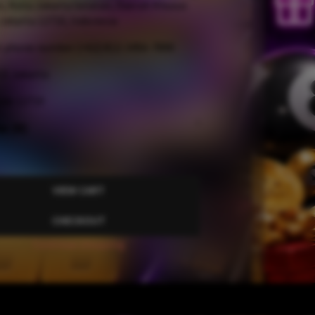
, Kota Jakarta Selatan, Daerah Khusus
Jakarta 12710, Indonesia
nt phone number
(+62) 812-3456-7890
CE
Jakarta
ode
12710
s (0)
VIEW CART
CHECKOUT
Continue shopping