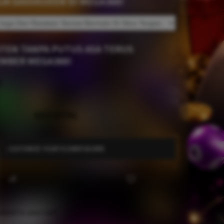
JA GASSKUEEN DI MEGA388!
STEN TANPA PUTUS ASA TERUS
MBER MEGA388!
SEO VITAL
CUSTOMIZE YOUR FLOWER BOARD
88
Wishlist
dded to your cart