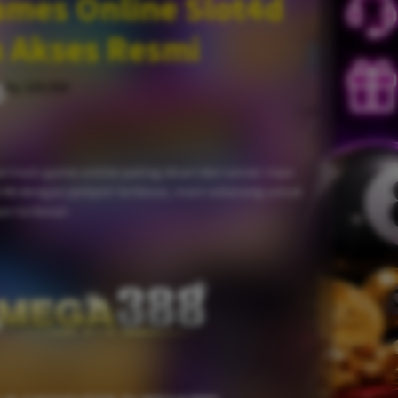
mes Online Slot4d
 Akses Resmi
0
Rp 100.000
l.regular_price
l.sale_price
rmain game online paling dicari dari server mpo
t4d dengan jackpot terbesar, main sekarang untuk
n terbesar.