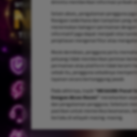
diminta memberikan informasi pribadi at
Selain akses, pengalaman pengguna juga 
Navigasi sederhana dan tampilan yang 
menemukan kategori permainan dengan 
informatif juga dapat menjadi nilai t
penjelasan mengenai fitur atau mengalam
Meski demikian, pengguna perlu memah
peluang tidak memberikan jaminan keme
permainan atau platform tidak berarti h
sebab itu, pengguna sebaiknya memper
layanan secara bertanggung jawab.
Pada akhirnya, topik
“MEGA388: Pusat S
Dengan Akses Resmi”
menekankan aspek
dan pengalaman pengguna. Sebelum men
pastikan untuk memeriksa keamanan, ket
berlaku di wilayah masing-masing.