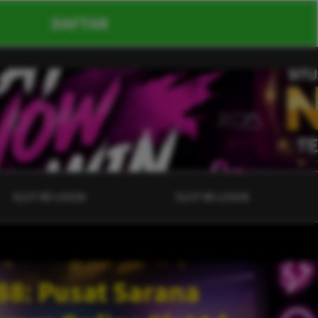
DAFTAR
SLOT4D LOGIN
SLOT4D LOGIN
8: Pusat Sarana