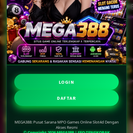
LANGSUNG SAJA GASSKUEEN DI MEGA388!
TETAP KONSISTEN TANPA PUTUS ASA TERUS
BERJUANG MEMBER MEGA388!
LOGIN
DAFTAR
SEO VITAL
MEGA388: Pusat Sarana MPO Games Online Slot4d Dengan
Akses Resmi
CUSTOMIZE YOUR FLOWER BOARD
© Copyright 2026 MEGA388 | SEO-TENGKORAK