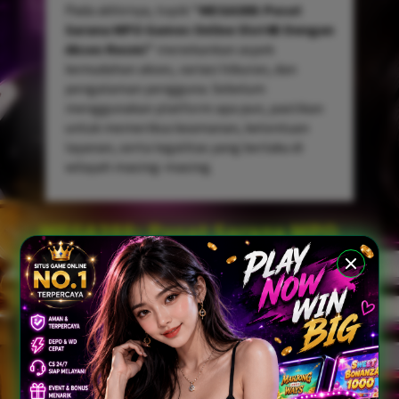
Pada akhirnya, topik
“MEGA388: Pusat
Sarana MPO Games Online Slot4D Dengan
Akses Resmi”
menekankan aspek
kemudahan akses, variasi hiburan, dan
pengalaman pengguna. Sebelum
menggunakan platform apa pun, pastikan
untuk memeriksa keamanan, ketentuan
layanan, serta legalitas yang berlaku di
wilayah masing-masing.
MEGA388: Pusat Sarana MPO
Games Online Slot4d Dengan
Akses Resmi
Rp 10.000
Translation
Translation
Rp 100.000
missing:
missing:
en.products.general.regular_price
en.products.general.sale_price