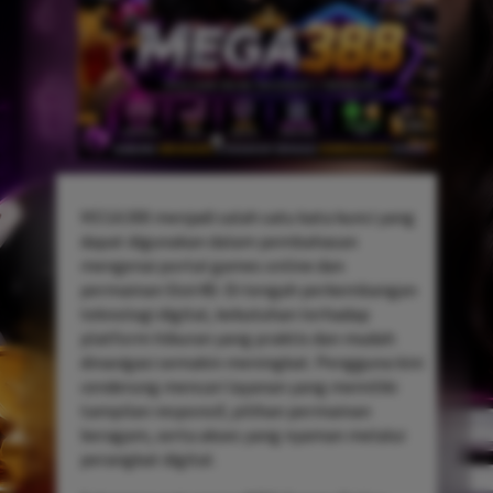
MEGA388
menjadi salah satu kata kunci yang
dapat digunakan dalam pembahasan
mengenai portal games online dan
permainan Slot4D. Di tengah perkembangan
teknologi digital, kebutuhan terhadap
platform hiburan yang praktis dan mudah
dinavigasi semakin meningkat. Pengguna kini
cenderung mencari layanan yang memiliki
tampilan responsif, pilihan permainan
beragam, serta akses yang nyaman melalui
perangkat digital.