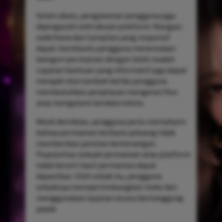
Selain akses, pengalaman pengguna juga
dipengaruhi oleh desain platform. Navigasi
sederhana dan tampilan yang responsif
dapat membantu pengguna menemukan
kategori permainan dengan lebih mudah.
Layanan bantuan yang informatif juga dapat
menjadi nilai tambah ketika pengguna
membutuhkan penjelasan mengenai fitur
atau mengalami kendala teknis.
Meski demikian, pengguna perlu memahami
bahwa permainan berbasis peluang tidak
memberikan jaminan kemenangan.
Popularitas sebuah permainan atau platform
tidak berarti hasil permainan dapat
dipastikan. Oleh sebab itu, pengguna
sebaiknya mempertimbangkan risiko dan
menggunakan layanan secara bertanggung
jawab.