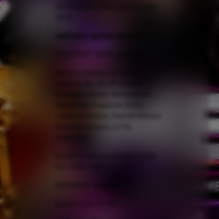
delivery time
Afternoon | 13:00 -
18:00
delivery option detail
RECIPIENT NAME
jane doe
delivery address
Jl. Gatot
Subroto No. 25, RT.2/RW.4,
Kuningan Barat, Kecamatan
Mampang Prapatan, Kota
Jakarta Selatan, Daerah Khusus
Ibukota Jakarta 12710,
Indonesia
recipient phone number
(+62)
812-3456-7890
PROVINCE
Jakarta
postal code
12710