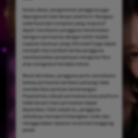
Selain akses, pengalaman pengguna juga
dipengaruhi oleh desain platform. Navigasi
sederhana dan tampilan yang responsif
dapat membantu pengguna menemukan
kategori permainan dengan lebih mudah.
Layanan bantuan yang informatif juga dapat
menjadi nilai tambah ketika pengguna
membutuhkan penjelasan mengenai fitur
atau mengalami kendala teknis.
Meski demikian, pengguna perlu memahami
bahwa permainan berbasis peluang tidak
memberikan jaminan kemenangan.
Popularitas sebuah permainan atau platform
tidak berarti hasil permainan dapat
dipastikan. Oleh sebab itu, pengguna
sebaiknya mempertimbangkan risiko dan
menggunakan layanan secara bertanggung
jawab.