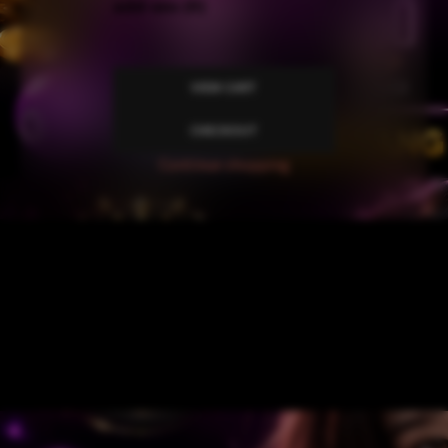
add-ons (0)
VIEW CART
CHECKOUT
Continue shopping
MEGA388 sarana bermain game online paling dicari
dari server mpo serta perainan slot4d dengan
jackpot terbesar, main sekarang untuk meraih
kemenangan terbesar.
Show More →