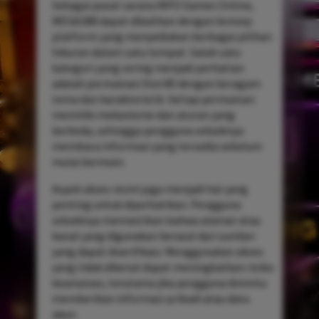
Sebagai pusat sarana MPO Games Online,
MEGA388 dapat dikaitkan dengan konsep
platform yang menyediakan berbagai pilihan
hiburan dalam satu tempat. Salah satu
kategori yang sering menjadi perhatian
adalah permainan Slot4D dengan beragam
tema dan karakteristik. Setiap permainan
memiliki mekanisme dan aturan yang
berbeda, sehingga pengguna sebaiknya
membaca informasi yang tersedia sebelum
mulai bermain.
Aspek akses resmi juga menjadi hal yang
penting untuk diperhatikan. Pengguna
sebaiknya memastikan bahwa alamat atau
kanal yang digunakan berasal dari sumber
yang dapat diverifikasi. Menggunakan akses
yang tidak dikenal dapat meningkatkan risiko
keamanan, terutama jika pengguna diminta
memberikan informasi pribadi atau data
akun.