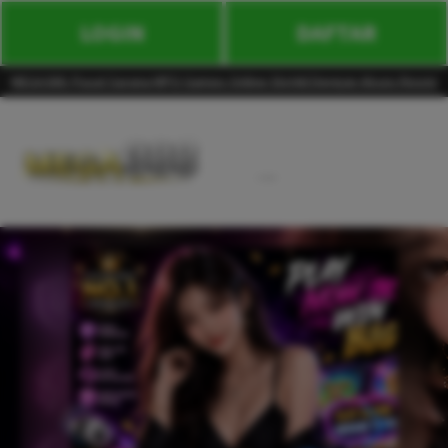
LOGIN
DAFTAR
MEGA388: Pusat Sarana MPO Games Online Slot4d Dengan Akses Resmi