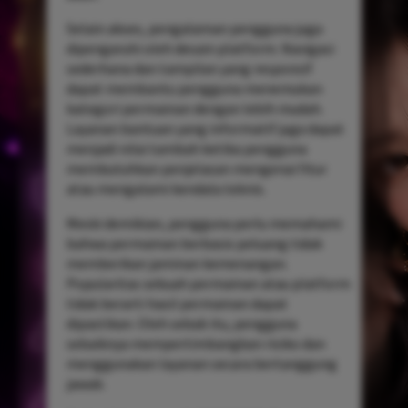
Selain akses, pengalaman pengguna juga
dipengaruhi oleh desain platform. Navigasi
sederhana dan tampilan yang responsif
dapat membantu pengguna menemukan
kategori permainan dengan lebih mudah.
Layanan bantuan yang informatif juga dapat
menjadi nilai tambah ketika pengguna
membutuhkan penjelasan mengenai fitur
atau mengalami kendala teknis.
Meski demikian, pengguna perlu memahami
bahwa permainan berbasis peluang tidak
memberikan jaminan kemenangan.
Popularitas sebuah permainan atau platform
tidak berarti hasil permainan dapat
dipastikan. Oleh sebab itu, pengguna
sebaiknya mempertimbangkan risiko dan
menggunakan layanan secara bertanggung
jawab.