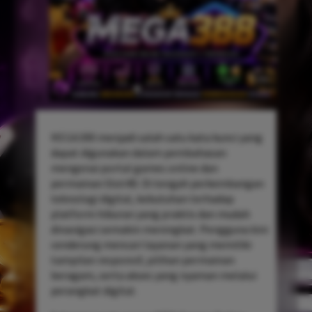
MEGA388
menjadi salah satu kata kunci yang
dapat digunakan dalam pembahasan
mengenai portal games online dan
permainan Slot4D. Di tengah perkembangan
teknologi digital, kebutuhan terhadap
platform hiburan yang praktis dan mudah
dinavigasi semakin meningkat. Pengguna kini
cenderung mencari layanan yang memiliki
tampilan responsif, pilihan permainan
beragam, serta akses yang nyaman melalui
perangkat digital.