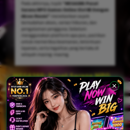
Pada akhirnya, topik
“MEGA388: Pusat
Sarana MPO Games Online Slot4D Dengan
Akses Resmi”
menekankan aspek
kemudahan akses, variasi hiburan, dan
pengalaman pengguna. Sebelum
menggunakan platform apa pun, pastikan
untuk memeriksa keamanan, ketentuan
layanan, serta legalitas yang berlaku di
wilayah masing-masing.
MEGA388: Pusat Sarana MPO
Games Online Slot4d Dengan
Akses Resmi
Rp 10.000
Translation
Translation
Rp 100.000
missing:
missing:
en.products.general.regular_price
en.products.general.sale_price