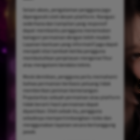
Selain akses, pengalaman pengguna juga
dipengaruhi oleh desain platform. Navigasi
sederhana dan tampilan yang responsif
dapat membantu pengguna menemukan
kategori permainan dengan lebih mudah.
Layanan bantuan yang informatif juga dapat
menjadi nilai tambah ketika pengguna
membutuhkan penjelasan mengenai fitur
atau mengalami kendala teknis.
Meski demikian, pengguna perlu memahami
bahwa permainan berbasis peluang tidak
memberikan jaminan kemenangan.
Popularitas sebuah permainan atau platform
tidak berarti hasil permainan dapat
dipastikan. Oleh sebab itu, pengguna
sebaiknya mempertimbangkan risiko dan
menggunakan layanan secara bertanggung
jawab.