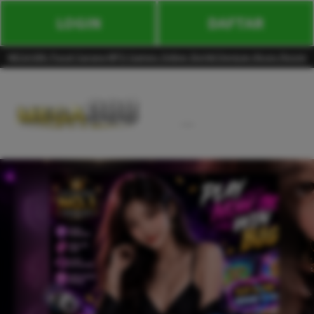
LOGIN
DAFTAR
MEGA388: Pusat Sarana MPO Games Online Slot4d Dengan Akses Resmi