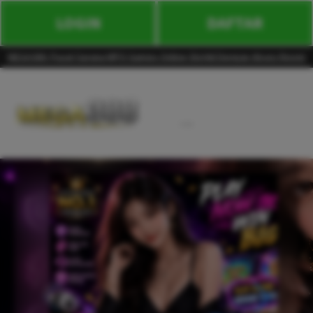
LOGIN
DAFTAR
MEGA388: Pusat Sarana MPO Games Online Slot4d Dengan Akses Resmi