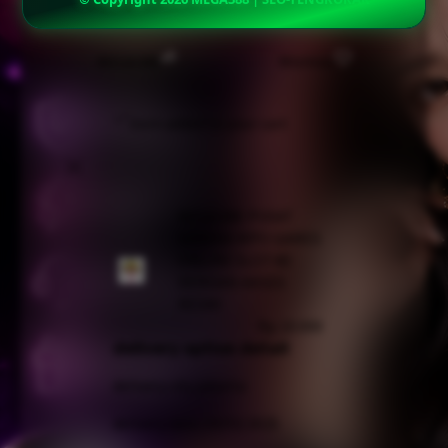
MEGA388
Wishlist
item added to your cart
MEGA388: PUSAT
SARANA MPO GAMES
ONLINE SLOT4D
DENGAN AKSES
RESMI
Rp 10.000
delivery option detail
delivery city
jakarta
delivery date
24/03/2025