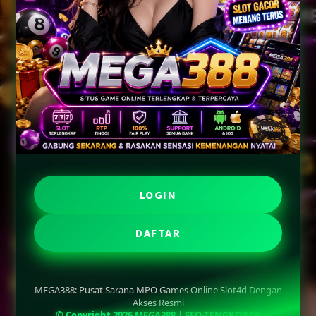
LANGSUNG SAJA GASSKUEEN DI MEGA388!
TETAP KONSISTEN TANPA PUTUS ASA TERUS
BERJUANG MEMBER MEGA388!
LOGIN
DAFTAR
SEO VITAL
MEGA388: Pusat Sarana MPO Games Online Slot4d Dengan
Akses Resmi
CUSTOMIZE YOUR FLOWER BOARD
© Copyright 2026 MEGA388 | SEO-TENGKORAK