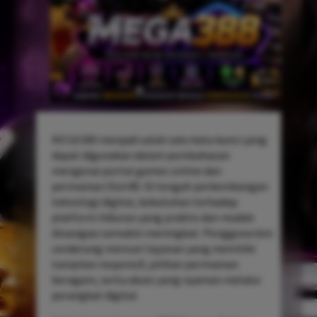
MEGA388
menjadi salah satu kata kunci yang
dapat digunakan dalam pembahasan
mengenai portal games online dan
permainan Slot4D. Di tengah perkembangan
teknologi digital, kebutuhan terhadap
platform hiburan yang praktis dan mudah
dinavigasi semakin meningkat. Pengguna kini
cenderung mencari layanan yang memiliki
tampilan responsif, pilihan permainan
beragam, serta akses yang nyaman melalui
perangkat digital.