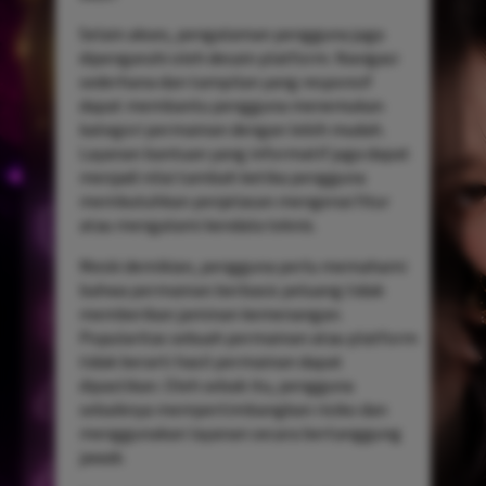
Selain akses, pengalaman pengguna juga
dipengaruhi oleh desain platform. Navigasi
sederhana dan tampilan yang responsif
dapat membantu pengguna menemukan
kategori permainan dengan lebih mudah.
Layanan bantuan yang informatif juga dapat
menjadi nilai tambah ketika pengguna
membutuhkan penjelasan mengenai fitur
atau mengalami kendala teknis.
Meski demikian, pengguna perlu memahami
bahwa permainan berbasis peluang tidak
memberikan jaminan kemenangan.
Popularitas sebuah permainan atau platform
tidak berarti hasil permainan dapat
dipastikan. Oleh sebab itu, pengguna
sebaiknya mempertimbangkan risiko dan
menggunakan layanan secara bertanggung
jawab.