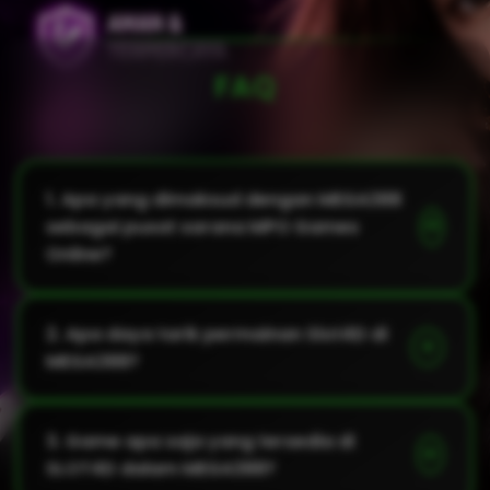
FAQ
1. Apa yang dimaksud dengan MEGA388
sebagai pusat sarana MPO Games
Online?
MEGA388 dapat digunakan sebagai istilah
2. Apa daya tarik permainan Slot4D di
untuk portal permainan online yang
MEGA388?
menyediakan berbagai pilihan hiburan digital
dalam satu platform. Pengguna sebaiknya
Permainan Slot4D dapat menjadi salah satu
3. Game apa saja yang tersedia di
memastikan bahwa layanan yang digunakan
kategori hiburan digital yang menarik karena
SLOT4D dalam MEGA388?
memiliki informasi yang jelas dan sesuai
menawarkan beragam tema, tampilan, dan