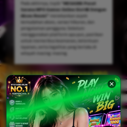
Pada akhirnya, topik
“MEGA388: Pusat
Sarana MPO Games Online Slot4D Dengan
Akses Resmi”
menekankan aspek
kemudahan akses, variasi hiburan, dan
pengalaman pengguna. Sebelum
menggunakan platform apa pun, pastikan
untuk memeriksa keamanan, ketentuan
layanan, serta legalitas yang berlaku di
wilayah masing-masing.
MEGA388: Pusat Sarana MPO
Games Online Slot4d Dengan
Akses Resmi
Rp 10.000
Translation
Translation
Rp 100.000
missing:
missing:
en.products.general.regular_price
en.products.general.sale_price