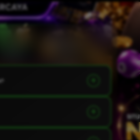
e?
ai pilihan hiburan digital dalam satu
g jelas dan sesuai dengan peraturan
warkan beragam tema, tampilan, dan