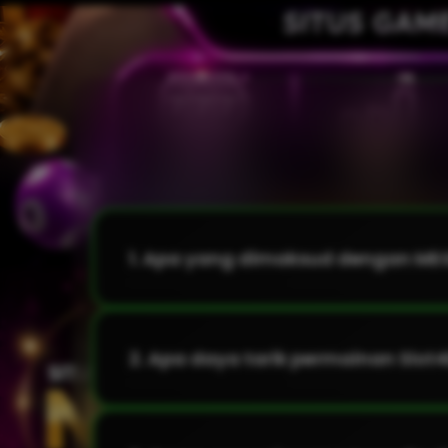
1. Apa yang dimaksud dengan ME
MEGA388 dapat digunakan sebagai istilah
platform. Pengguna sebaiknya memastik
2. Apa daya tarik permainan Slot
yang berlaku.
Permainan Slot4D dapat menjadi salah 