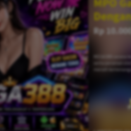
MPO Ga
Dengan
Rp 10.00
Translation
Translation
missing:
missing:
en.products.genera
en.products.genera
MEGA388 sarana be
serta perainan slo
meraih kemenanga