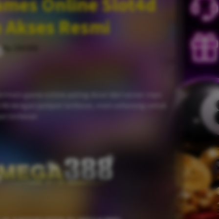
mes Online Slot4d
 Akses Resmi
0
Rp 100.000
l.regular_price
l.sale_price
rmain game online paling dicari dari server mpo
t4d dengan jackpot terbesar, main sekarang untuk
n terbesar.