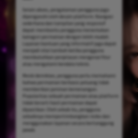
Selain akses, pengalaman pengguna juga
dipengaruhi oleh desain platform. Navigasi
sederhana dan tampilan yang responsif
dapat membantu pengguna menemukan
kategori permainan dengan lebih mudah.
Layanan bantuan yang informatif juga dapat
menjadi nilai tambah ketika pengguna
membutuhkan penjelasan mengenai fitur
atau mengalami kendala teknis.
Meski demikian, pengguna perlu memahami
bahwa permainan berbasis peluang tidak
memberikan jaminan kemenangan.
Popularitas sebuah permainan atau platform
tidak berarti hasil permainan dapat
dipastikan. Oleh sebab itu, pengguna
sebaiknya mempertimbangkan risiko dan
menggunakan layanan secara bertanggung
jawab.