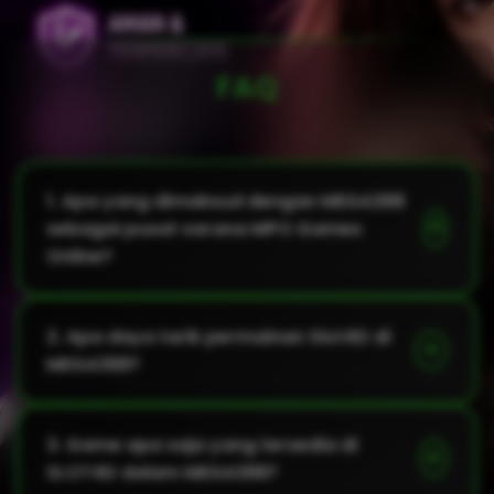
FAQ
1. Apa yang dimaksud dengan MEGA388
sebagai pusat sarana MPO Games
Online?
MEGA388 dapat digunakan sebagai istilah
2. Apa daya tarik permainan Slot4D di
untuk portal permainan online yang
MEGA388?
menyediakan berbagai pilihan hiburan digital
dalam satu platform. Pengguna sebaiknya
Permainan Slot4D dapat menjadi salah satu
3. Game apa saja yang tersedia di
memastikan bahwa layanan yang digunakan
kategori hiburan digital yang menarik karena
SLOT4D dalam MEGA388?
memiliki informasi yang jelas dan sesuai
menawarkan beragam tema, tampilan, dan