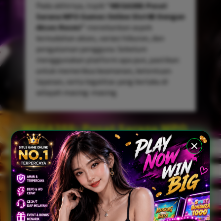
Pada akhirnya, topik
“MEGA388: Pusat
Sarana MPO Games Online Slot4D Dengan
Akses Resmi”
menekankan aspek
kemudahan akses, variasi hiburan, dan
pengalaman pengguna. Sebelum
menggunakan platform apa pun, pastikan
untuk memeriksa keamanan, ketentuan
layanan, serta legalitas yang berlaku di
wilayah masing-masing.
MEGA388: Pusat Sarana MPO
Games Online Slot4d Dengan
Akses Resmi
Rp 10.000
Translation
Translation
Rp 100.000
missing:
missing:
en.products.general.regular_price
en.products.general.sale_price