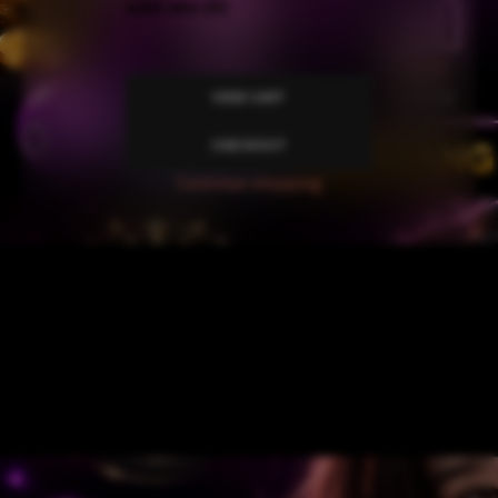
add-ons (0)
VIEW CART
CHECKOUT
Continue shopping
MEGA388 sarana bermain game online paling dicari
dari server mpo serta perainan slot4d dengan
jackpot terbesar, main sekarang untuk meraih
kemenangan terbesar.
Show More →