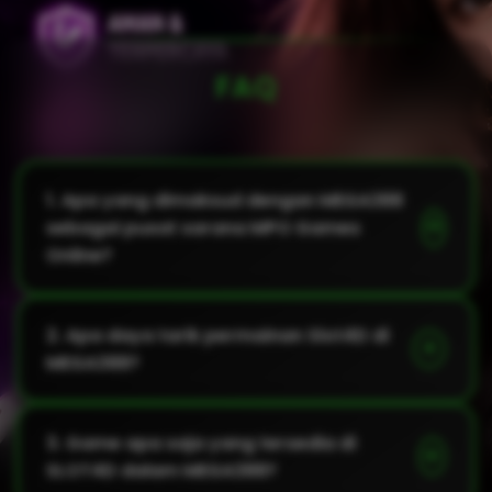
FAQ
1. Apa yang dimaksud dengan MEGA388
sebagai pusat sarana MPO Games
Online?
MEGA388 dapat digunakan sebagai istilah
2. Apa daya tarik permainan Slot4D di
untuk portal permainan online yang
MEGA388?
menyediakan berbagai pilihan hiburan digital
dalam satu platform. Pengguna sebaiknya
Permainan Slot4D dapat menjadi salah satu
3. Game apa saja yang tersedia di
memastikan bahwa layanan yang digunakan
kategori hiburan digital yang menarik karena
SLOT4D dalam MEGA388?
memiliki informasi yang jelas dan sesuai
menawarkan beragam tema, tampilan, dan