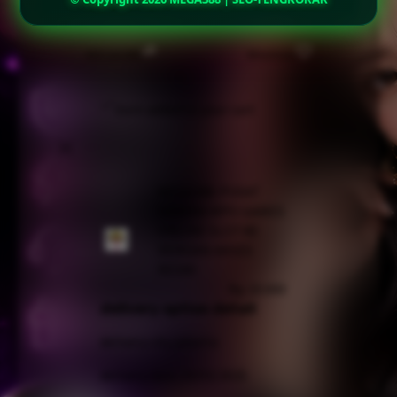
MEGA388
Wishlist
item added to your cart
MEGA388: PUSAT
SARANA MPO GAMES
ONLINE SLOT4D
DENGAN AKSES
RESMI
Rp 10.000
delivery option detail
delivery city
jakarta
delivery date
24/03/2025