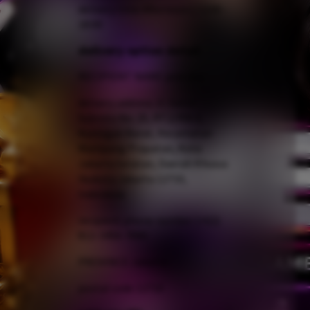
delivery time
Afternoon | 13:00 -
18:00
delivery option detail
RECIPIENT NAME
jane doe
delivery address
Jl. Gatot
Subroto No. 25, RT.2/RW.4,
Kuningan Barat, Kecamatan
Mampang Prapatan, Kota
Jakarta Selatan, Daerah Khusus
Ibukota Jakarta 12710,
Indonesia
recipient phone number
(+62)
812-3456-7890
PROVINCE
Jakarta
postal code
12710