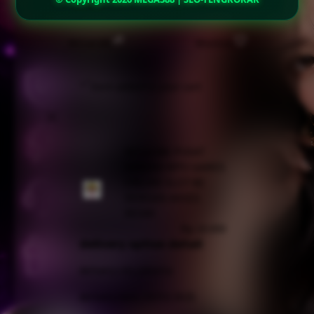
MEGA388
Wishlist
item added to your cart
MEGA388: PUSAT
SARANA MPO GAMES
ONLINE SLOT4D
DENGAN AKSES
RESMI
Rp 10.000
delivery option detail
delivery city
jakarta
delivery date
24/03/2025