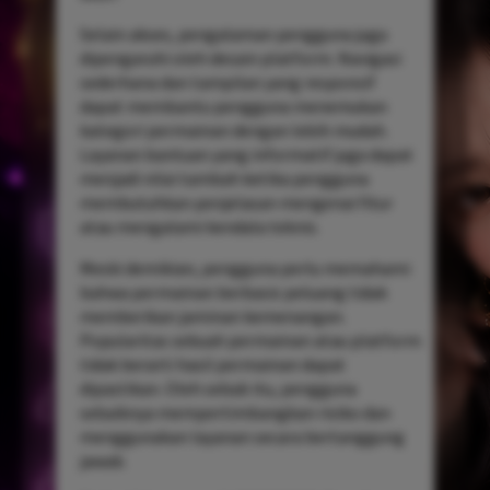
Selain akses, pengalaman pengguna juga
dipengaruhi oleh desain platform. Navigasi
sederhana dan tampilan yang responsif
dapat membantu pengguna menemukan
kategori permainan dengan lebih mudah.
Layanan bantuan yang informatif juga dapat
menjadi nilai tambah ketika pengguna
membutuhkan penjelasan mengenai fitur
atau mengalami kendala teknis.
Meski demikian, pengguna perlu memahami
bahwa permainan berbasis peluang tidak
memberikan jaminan kemenangan.
Popularitas sebuah permainan atau platform
tidak berarti hasil permainan dapat
dipastikan. Oleh sebab itu, pengguna
sebaiknya mempertimbangkan risiko dan
menggunakan layanan secara bertanggung
jawab.