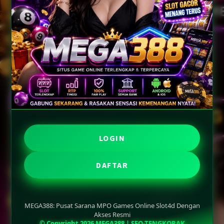
LANGSUNG SAJA GASSKUEEN DI MEGA388!
TETAP KONSISTEN TANPA PUTUS ASA TERUS
BERJUANG MEMBER MEGA388!
LOGIN
DAFTAR
SEO VITAL
MEGA388: Pusat Sarana MPO Games Online Slot4d Dengan
Akses Resmi
CUSTOMIZE YOUR FLOWER BOARD
© Copyright 2026 MEGA388 | SEO-TENGKORAK