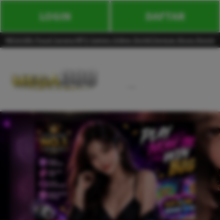
LOGIN
DAFTAR
MEGA388: Pusat Sarana MPO Games Online Slot4d Dengan Akses Resmi