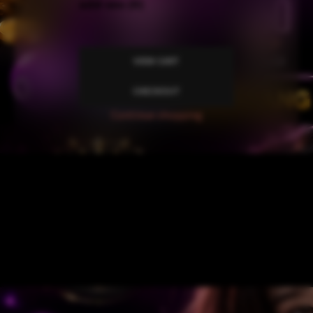
add-ons (0)
VIEW CART
CHECKOUT
Continue shopping
MEGA388 sarana bermain game online paling dicari
dari server mpo serta perainan slot4d dengan
jackpot terbesar, main sekarang untuk meraih
kemenangan terbesar.
Show More →