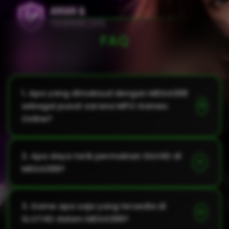
FAQ
1. Apa yang dimaksud dengan MEGA388
sebagai pusat sarana MPO Games
Online?
MEGA388 dapat digunakan sebagai istilah
2. Apa daya tarik permainan Slot4D di
untuk portal permainan online yang
MEGA388?
menyediakan berbagai pilihan hiburan digital
dalam satu platform. Pengguna sebaiknya
Permainan Slot4D dapat menjadi salah satu
3. Game apa saja yang tersedia di
memastikan bahwa layanan yang digunakan
kategori hiburan digital yang menarik karena
SLOT4D dalam MEGA388?
memiliki informasi yang jelas dan sesuai
menawarkan beragam tema, tampilan, dan