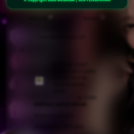
MEGA388
Wishlist
item added to your cart
MEGA388: PUSAT
SARANA MPO GAMES
ONLINE SLOT4D
DENGAN AKSES
RESMI
Rp 10.000
delivery option detail
delivery city
jakarta
delivery date
24/03/2025