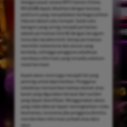
Sebagai pusat sarana MPO Games Online,
MEGA388 dapat dikaitkan dengan konsep
platform yang menyediakan berbagai pilihan
hiburan dalam satu tempat. Salah satu
kategori yang sering menjadi perhatian
adalah permainan Slot4D dengan beragam
tema dan karakteristik. Setiap permainan
memiliki mekanisme dan aturan yang
berbeda, sehingga pengguna sebaiknya
membaca informasi yang tersedia sebelum
mulai bermain.
Aspek akses resmi juga menjadi hal yang
penting untuk diperhatikan. Pengguna
sebaiknya memastikan bahwa alamat atau
kanal yang digunakan berasal dari sumber
yang dapat diverifikasi. Menggunakan akses
yang tidak dikenal dapat meningkatkan risiko
keamanan, terutama jika pengguna diminta
memberikan informasi pribadi atau data
akun.