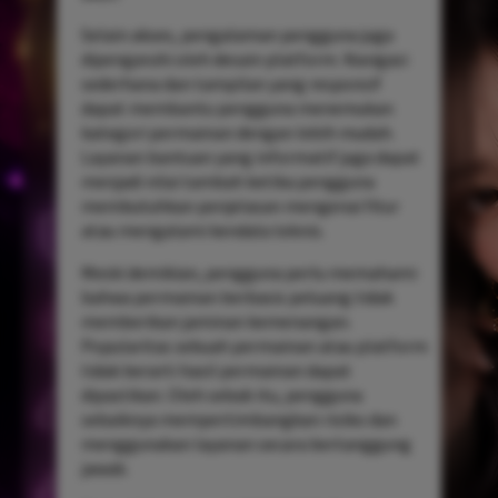
Selain akses, pengalaman pengguna juga
dipengaruhi oleh desain platform. Navigasi
sederhana dan tampilan yang responsif
dapat membantu pengguna menemukan
kategori permainan dengan lebih mudah.
Layanan bantuan yang informatif juga dapat
menjadi nilai tambah ketika pengguna
membutuhkan penjelasan mengenai fitur
atau mengalami kendala teknis.
Meski demikian, pengguna perlu memahami
bahwa permainan berbasis peluang tidak
memberikan jaminan kemenangan.
Popularitas sebuah permainan atau platform
tidak berarti hasil permainan dapat
dipastikan. Oleh sebab itu, pengguna
sebaiknya mempertimbangkan risiko dan
menggunakan layanan secara bertanggung
jawab.