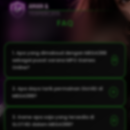
FAQ
1. Apa yang dimaksud dengan MEGA388
sebagai pusat sarana MPO Games
Online?
MEGA388 dapat digunakan sebagai istilah
2. Apa daya tarik permainan Slot4D di
untuk portal permainan online yang
MEGA388?
menyediakan berbagai pilihan hiburan digital
dalam satu platform. Pengguna sebaiknya
Permainan Slot4D dapat menjadi salah satu
3. Game apa saja yang tersedia di
memastikan bahwa layanan yang digunakan
kategori hiburan digital yang menarik karena
SLOT4D dalam MEGA388?
memiliki informasi yang jelas dan sesuai
menawarkan beragam tema, tampilan, dan