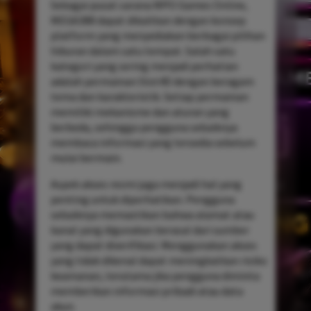
Sebagai pusat sarana MPO Games Online,
MEGA388 dapat dikaitkan dengan konsep
platform yang menyediakan berbagai pilihan
hiburan dalam satu tempat. Salah satu
kategori yang sering menjadi perhatian
adalah permainan Slot4D dengan beragam
tema dan karakteristik. Setiap permainan
memiliki mekanisme dan aturan yang
berbeda, sehingga pengguna sebaiknya
membaca informasi yang tersedia sebelum
mulai bermain.
Aspek akses resmi juga menjadi hal yang
penting untuk diperhatikan. Pengguna
sebaiknya memastikan bahwa alamat atau
kanal yang digunakan berasal dari sumber
yang dapat diverifikasi. Menggunakan akses
yang tidak dikenal dapat meningkatkan risiko
keamanan, terutama jika pengguna diminta
memberikan informasi pribadi atau data
akun.