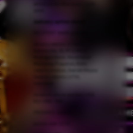
delivery time
Afternoon | 13:00 -
18:00
delivery option detail
RECIPIENT NAME
jane doe
delivery address
Jl. Gatot
Subroto No. 25, RT.2/RW.4,
Kuningan Barat, Kecamatan
Mampang Prapatan, Kota
Jakarta Selatan, Daerah Khusus
Ibukota Jakarta 12710,
Indonesia
recipient phone number
(+62)
812-3456-7890
PROVINCE
Jakarta
postal code
12710