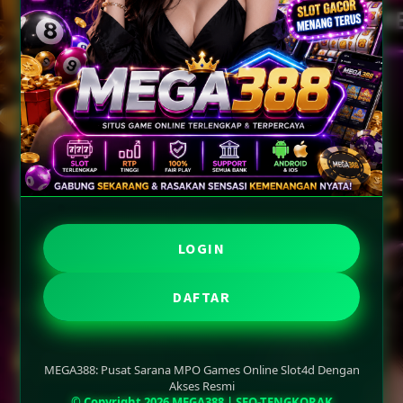
LANGSUNG SAJA GASSKUEEN DI MEGA388!
TETAP KONSISTEN TANPA PUTUS ASA TERUS
BERJUANG MEMBER MEGA388!
LOGIN
DAFTAR
SEO VITAL
MEGA388: Pusat Sarana MPO Games Online Slot4d Dengan
Akses Resmi
CUSTOMIZE YOUR FLOWER BOARD
© Copyright 2026 MEGA388 | SEO-TENGKORAK