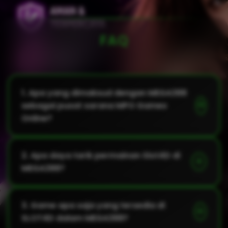
FAQ
1. Apa yang dimaksud dengan MEGA388
sebagai pusat sarana MPO Games
Online?
MEGA388 dapat digunakan sebagai istilah
2. Apa daya tarik permainan Slot4D di
untuk portal permainan online yang
MEGA388?
menyediakan berbagai pilihan hiburan digital
dalam satu platform. Pengguna sebaiknya
Permainan Slot4D dapat menjadi salah satu
3. Game apa saja yang tersedia di
memastikan bahwa layanan yang digunakan
kategori hiburan digital yang menarik karena
SLOT4D dalam MEGA388?
memiliki informasi yang jelas dan sesuai
menawarkan beragam tema, tampilan, dan