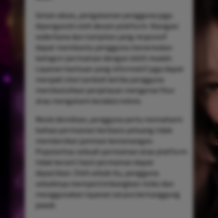
Selain akses, pengalaman pengguna juga
dipengaruhi oleh desain platform. Navigasi
sederhana dan tampilan yang responsif
dapat membantu pengguna menemukan
kategori permainan dengan lebih mudah.
Layanan bantuan yang informatif juga dapat
menjadi nilai tambah ketika pengguna
membutuhkan penjelasan mengenai fitur
atau mengalami kendala teknis.
Meski demikian, pengguna perlu memahami
bahwa permainan berbasis peluang tidak
memberikan jaminan kemenangan.
Popularitas sebuah permainan atau platform
tidak berarti hasil permainan dapat
dipastikan. Oleh sebab itu, pengguna
sebaiknya mempertimbangkan risiko dan
menggunakan layanan secara bertanggung
jawab.