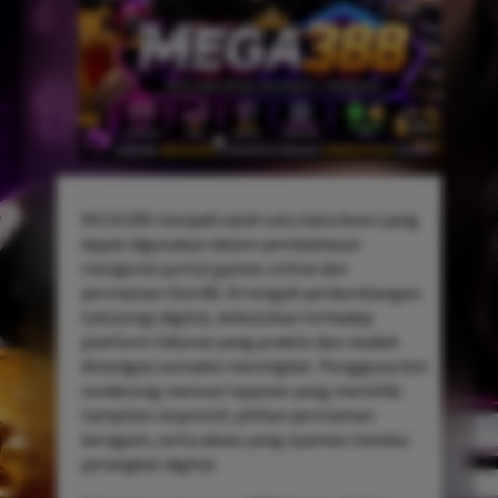
MEGA388
menjadi salah satu kata kunci yang
dapat digunakan dalam pembahasan
mengenai portal games online dan
permainan Slot4D. Di tengah perkembangan
teknologi digital, kebutuhan terhadap
platform hiburan yang praktis dan mudah
dinavigasi semakin meningkat. Pengguna kini
cenderung mencari layanan yang memiliki
tampilan responsif, pilihan permainan
beragam, serta akses yang nyaman melalui
perangkat digital.