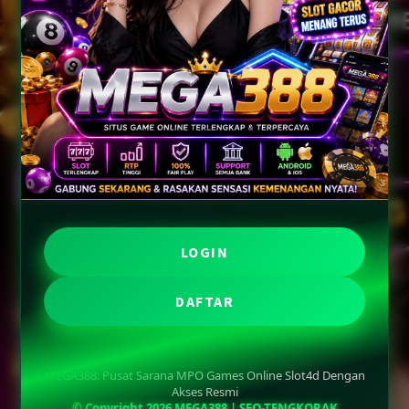
LANGSUNG SAJA GASSKUEEN DI MEGA388!
TETAP KONSISTEN TANPA PUTUS ASA TERUS
BERJUANG MEMBER MEGA388!
LOGIN
DAFTAR
SEO VITAL
MEGA388: Pusat Sarana MPO Games Online Slot4d Dengan
Akses Resmi
CUSTOMIZE YOUR FLOWER BOARD
© Copyright 2026 MEGA388 | SEO-TENGKORAK