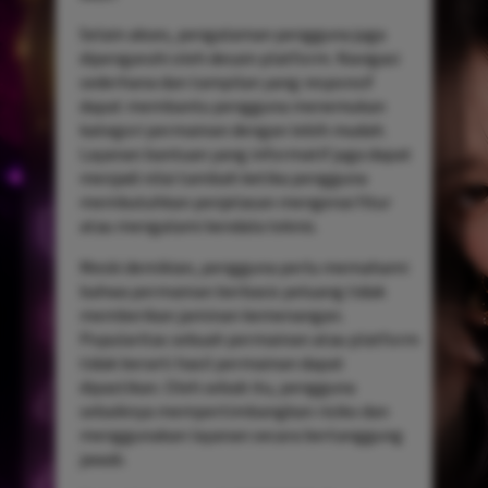
Selain akses, pengalaman pengguna juga
dipengaruhi oleh desain platform. Navigasi
sederhana dan tampilan yang responsif
dapat membantu pengguna menemukan
kategori permainan dengan lebih mudah.
Layanan bantuan yang informatif juga dapat
menjadi nilai tambah ketika pengguna
membutuhkan penjelasan mengenai fitur
atau mengalami kendala teknis.
Meski demikian, pengguna perlu memahami
bahwa permainan berbasis peluang tidak
memberikan jaminan kemenangan.
Popularitas sebuah permainan atau platform
tidak berarti hasil permainan dapat
dipastikan. Oleh sebab itu, pengguna
sebaiknya mempertimbangkan risiko dan
menggunakan layanan secara bertanggung
jawab.