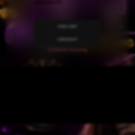
add-ons (0)
VIEW CART
CHECKOUT
Continue shopping
MEGA388 sarana bermain game online paling dicari
dari server mpo serta perainan slot4d dengan
jackpot terbesar, main sekarang untuk meraih
kemenangan terbesar.
Show More →