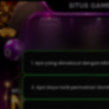
1. Apa yang dimaksud dengan ME
MEGA388 dapat digunakan sebagai istilah
platform. Pengguna sebaiknya memastik
2. Apa daya tarik permainan Slot
yang berlaku.
Permainan Slot4D dapat menjadi salah 