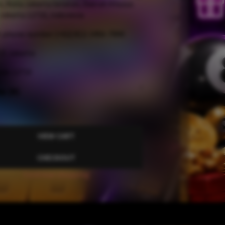
, Kota Jakarta Selatan, Daerah Khusus
Jakarta 12710, Indonesia
nt phone number
(+62) 812-3456-7890
CE
Jakarta
ode
12710
s (0)
VIEW CART
CHECKOUT
Continue shopping