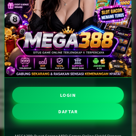
au data akun.
dipengaruhi oleh desain platform.
responsif dapat membantu pengguna
lebih mudah. Layanan bantuan yang
ambah ketika pengguna membutuhkan
i kendala teknis.
ami bahwa permainan berbasis
delive
nangan. Popularitas sebuah
asil permainan dapat dipastikan. Oleh
delivery 
timbangkan risiko dan menggunakan
delivery
delivery
arana MPO Games Online Slot4D
LOGIN
 kemudahan akses, variasi hiburan,
delive
ggunakan platform apa pun,
entuan layanan, serta legalitas yang
DAFTAR
RECIPI
delivery
RT.2/RW