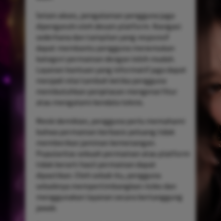
Selain akses, pengalaman pengguna juga
dipengaruhi oleh desain platform. Navigasi
sederhana dan tampilan yang responsif
dapat membantu pengguna menemukan
kategori permainan dengan lebih mudah.
Layanan bantuan yang informatif juga dapat
menjadi nilai tambah ketika pengguna
membutuhkan penjelasan mengenai fitur
atau mengalami kendala teknis.
Meski demikian, pengguna perlu memahami
bahwa permainan berbasis peluang tidak
memberikan jaminan kemenangan.
Popularitas sebuah permainan atau platform
tidak berarti hasil permainan dapat
dipastikan. Oleh sebab itu, pengguna
sebaiknya mempertimbangkan risiko dan
menggunakan layanan secara bertanggung
jawab.