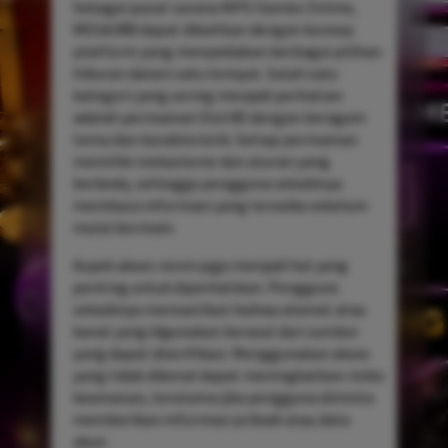
Sebagai pusat sarana MPO Games Online,
MEGA388 dapat dikaitkan dengan konsep
platform yang menyediakan berbagai pilihan
hiburan dalam satu tempat. Salah satu
kategori yang sering menjadi perhatian
adalah permainan Slot4D dengan beragam
tema dan karakteristik. Setiap permainan
memiliki mekanisme dan aturan yang
berbeda, sehingga pengguna sebaiknya
membaca informasi yang tersedia sebelum
mulai bermain.
Aspek akses resmi juga menjadi hal yang
penting untuk diperhatikan. Pengguna
sebaiknya memastikan bahwa alamat atau
kanal yang digunakan berasal dari sumber
yang dapat diverifikasi. Menggunakan akses
yang tidak dikenal dapat meningkatkan risiko
keamanan, terutama jika pengguna diminta
memberikan informasi pribadi atau data
akun.