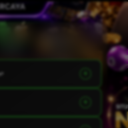
e?
ai pilihan hiburan digital dalam satu
g jelas dan sesuai dengan peraturan
warkan beragam tema, tampilan, dan