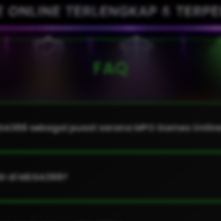
FAQ
GA388 sebagai pusat sarana MPO Games Onlin
 untuk portal permainan online yang menyediakan berbag
an bahwa layanan yang digunakan memiliki informasi yan
4D di MEGA388?
satu kategori hiburan digital yang menarik karena mena