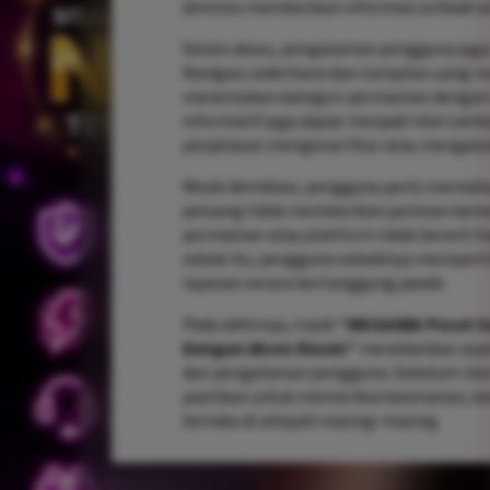
diminta memberikan informasi pribadi at
Selain akses, pengalaman pengguna juga 
Navigasi sederhana dan tampilan yang 
menemukan kategori permainan dengan 
informatif juga dapat menjadi nilai t
penjelasan mengenai fitur atau mengalam
Meski demikian, pengguna perlu memah
peluang tidak memberikan jaminan keme
permainan atau platform tidak berarti h
sebab itu, pengguna sebaiknya memper
layanan secara bertanggung jawab.
Pada akhirnya, topik
“MEGA388: Pusat S
Dengan Akses Resmi”
menekankan aspek
dan pengalaman pengguna. Sebelum men
pastikan untuk memeriksa keamanan, ket
berlaku di wilayah masing-masing.