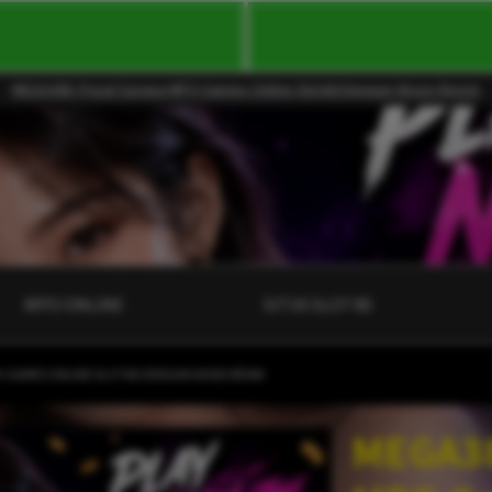
MEGA388: Pusat Sarana MPO Games Online Slot4d Dengan Akses Resmi
MPO ONLINE
SITUS SLOT4D
O GAMES ONLINE SLOT4D DENGAN AKSES RESMI
MEGA38