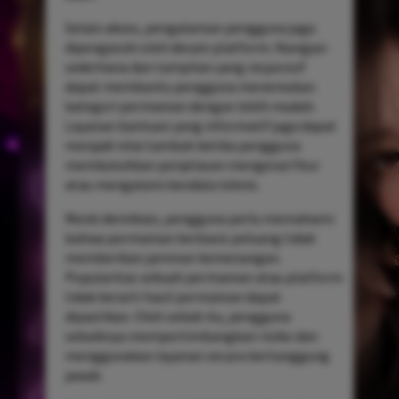
Selain akses, pengalaman pengguna juga
dipengaruhi oleh desain platform. Navigasi
sederhana dan tampilan yang responsif
dapat membantu pengguna menemukan
kategori permainan dengan lebih mudah.
Layanan bantuan yang informatif juga dapat
menjadi nilai tambah ketika pengguna
membutuhkan penjelasan mengenai fitur
atau mengalami kendala teknis.
Meski demikian, pengguna perlu memahami
bahwa permainan berbasis peluang tidak
memberikan jaminan kemenangan.
Popularitas sebuah permainan atau platform
tidak berarti hasil permainan dapat
dipastikan. Oleh sebab itu, pengguna
sebaiknya mempertimbangkan risiko dan
menggunakan layanan secara bertanggung
jawab.