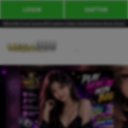
LOGIN
DAFTAR
MEGA388: Pusat Sarana MPO Games Online Slot4d Dengan Akses Resmi