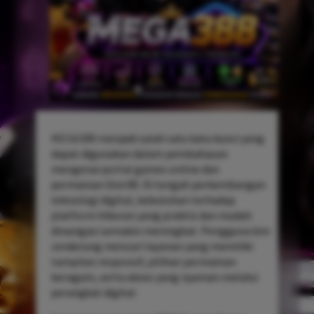
MEGA388
menjadi salah satu kata kunci yang
dapat digunakan dalam pembahasan
mengenai portal games online dan
permainan Slot4D. Di tengah perkembangan
teknologi digital, kebutuhan terhadap
platform hiburan yang praktis dan mudah
dinavigasi semakin meningkat. Pengguna kini
cenderung mencari layanan yang memiliki
tampilan responsif, pilihan permainan
beragam, serta akses yang nyaman melalui
perangkat digital.