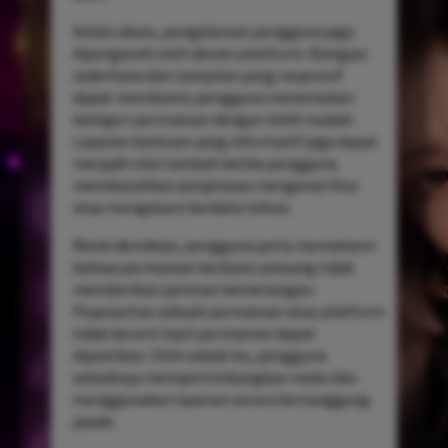
Selain akses, pengalaman pengguna juga
dipengaruhi oleh desain platform. Navigasi
sederhana dan tampilan yang responsif
dapat membantu pengguna menemukan
kategori permainan dengan lebih mudah.
Layanan bantuan yang informatif juga dapat
menjadi nilai tambah ketika pengguna
membutuhkan penjelasan mengenai fitur
atau mengalami kendala teknis.
Meski demikian, pengguna perlu memahami
bahwa permainan berbasis peluang tidak
memberikan jaminan kemenangan.
Popularitas sebuah permainan atau platform
tidak berarti hasil permainan dapat
dipastikan. Oleh sebab itu, pengguna
sebaiknya mempertimbangkan risiko dan
menggunakan layanan secara bertanggung
jawab.